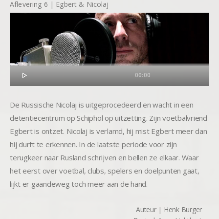
Aflevering 6 | Egbert & Nicolaj

00:00
De Russische Nicolaj is uitgeprocedeerd en wacht in een
detentiecentrum op Schiphol op uitzetting. Zijn voetbalvriend
Egbert is ontzet. Nicolaj is verlamd, hij mist Egbert meer dan
hij durft te erkennen. In de laatste periode voor zijn
terugkeer naar Rusland schrijven en bellen ze elkaar. Waar
het eerst over voetbal, clubs, spelers en doelpunten gaat,
lijkt er gaandeweg toch meer aan de hand.
Auteur | Henk Burger