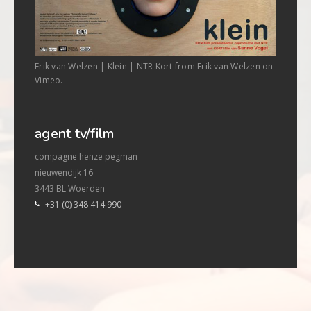
Erik van Welzen | Klein | NTR Kort from Erik van Welzen on
Vimeo.
agent tv/film
compagne henze pegman
nieuwendijk 16
3443 BL Woerden
+31 (0) 348 414 990