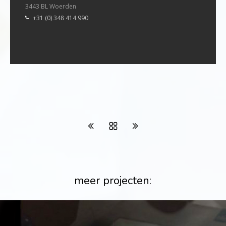
3443 BL Woerden
+31 (0) 348 414 990
meer projecten: