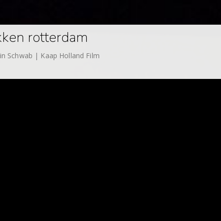
ikken rotterdam
in Schwab | Kaap Holland Film