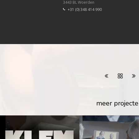
3443 BL Woerden
+31 (0) 348 414 990
meer projecte