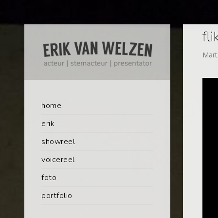
fl
Mart
home
erik
showreel
voicereel
foto
portfolio