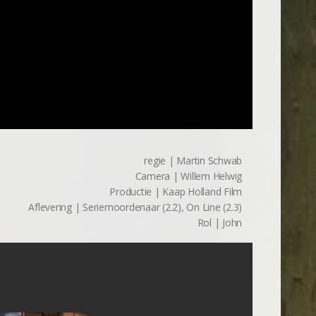
regie | Martin Schwab
Camera | Willem Helwig
Productie | Kaap Holland Film
Aflevering | Seriemoordenaar (2.2), On Line (2.3)
Rol | John